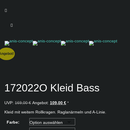
Toggl
navig
Angebot!
172022O Kleid Bass
Ursprünglicher
Aktueller
UVP:
169,00
€
Angebot:
109,00
€
*
Preis
Preis
Kleid mit weitem Rollkragen. Raglanärmeln und A-Linie.
war:
ist:
169,00 €
109,00 €.
Farbe: