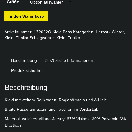
Größe:
172022O
In den Warenkorb
Kleid
Bass
Menge
Artikelnummer:
172022O Kleid Bass
Kategorien:
Herbst / Winter
,
Kleid
,
Tunika
Schlagwörter:
Kleid
,
Tunika
Beschreibung
Zusätzliche Informationen
Produktsicherheit
Beschreibung
Kleid mit weitem Rollkragen. Raglanärmeln und A-Linie.
Breite Passe am Saum und Taschen im Vorderteil.
Material: weiches Milano-Jersey: 67% Viskose 30% Polyamid 3%
Elasthan