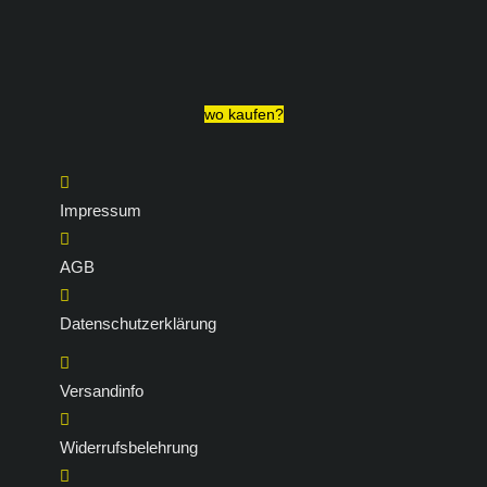
Produktseite
gewählt
werden
wo kaufen?
Impressum
AGB
Datenschutzerklärung
Versandinfo
Widerrufsbelehrung